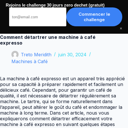
Passer
Rejoins le challenge 30 jours zero dechet (gratuit)
au
Meilleurs Tutoriels
contenu
Commencer le
challenge
×
Comment détartrer une machine à café
expresso
Treto Meridith
juin 30, 2024
Machines à Café
La machine à café expresso est un appareil très apprécié
pour sa capacité à préparer rapidement et facilement un
délicieux café. Cependant, pour garantir un café de
qualité, il est nécessaire de détartrer régulièrement sa
machine. Le tartre, qui se forme naturellement dans
l’appareil, peut altérer le goût du café et endommager la
machine à long terme. Dans cet article, nous vous
expliquerons comment détartrer efficacement votre
machine à café expresso en suivant quelques étapes